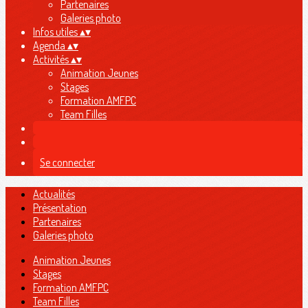
Partenaires
Galeries photo
Infos utiles
▴
▾
Agenda
▴
▾
Activités
▴
▾
Animation Jeunes
Stages
Formation AMFPC
Team Filles
Se connecter
Actualités
Présentation
Partenaires
Galeries photo
Animation Jeunes
Stages
Formation AMFPC
Team Filles