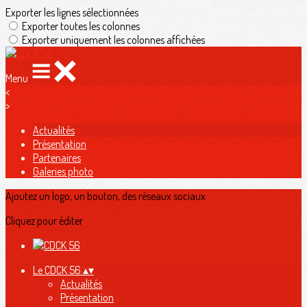
Exporter les lignes sélectionnées
Exporter toutes les colonnes
Exporter uniquement les colonnes affichées
Menu
<
>
Actualités
Présentation
Partenaires
Galeries photo
Ajoutez un logo, un bouton, des réseaux sociaux
Cliquez pour éditer
Le CDCK 56
▴
▾
Actualités
Présentation