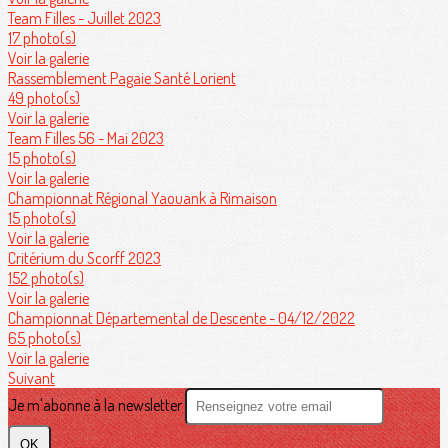
Team Filles - Juillet 2023
17 photo(s)
Voir la galerie
Rassemblement Pagaie Santé Lorient
49 photo(s)
Voir la galerie
Team Filles 56 - Mai 2023
15 photo(s)
Voir la galerie
Championnat Régional Yaouank à Rimaison
15 photo(s)
Voir la galerie
Critérium du Scorff 2023
152 photo(s)
Voir la galerie
Championnat Départemental de Descente - 04/12/2022
65 photo(s)
Voir la galerie
Suivant
Je m'abonne à la newsletter
OK