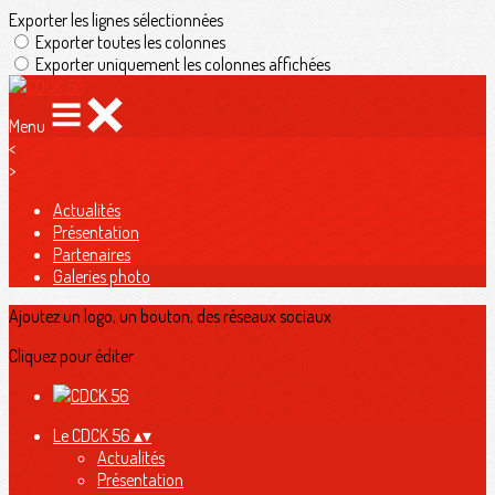
Exporter les lignes sélectionnées
Exporter toutes les colonnes
Exporter uniquement les colonnes affichées
Menu
<
>
Actualités
Présentation
Partenaires
Galeries photo
Ajoutez un logo, un bouton, des réseaux sociaux
Cliquez pour éditer
Le CDCK 56
▴
▾
Actualités
Présentation