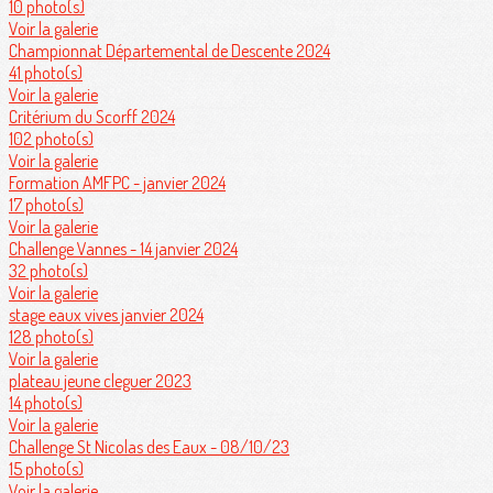
10 photo(s)
Voir la galerie
Championnat Départemental de Descente 2024
41 photo(s)
Voir la galerie
Critérium du Scorff 2024
102 photo(s)
Voir la galerie
Formation AMFPC - janvier 2024
17 photo(s)
Voir la galerie
Challenge Vannes - 14 janvier 2024
32 photo(s)
Voir la galerie
stage eaux vives janvier 2024
128 photo(s)
Voir la galerie
plateau jeune cleguer 2023
14 photo(s)
Voir la galerie
Challenge St Nicolas des Eaux - 08/10/23
15 photo(s)
Voir la galerie