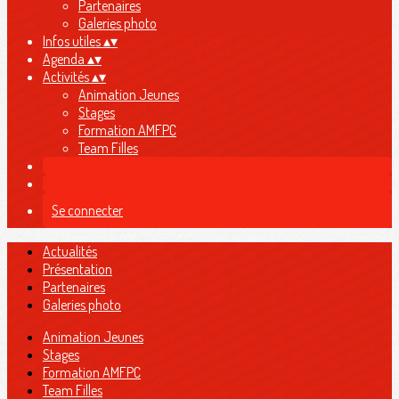
Partenaires
Galeries photo
Infos utiles
▴
▾
Agenda
▴
▾
Activités
▴
▾
Animation Jeunes
Stages
Formation AMFPC
Team Filles
Se connecter
Actualités
Présentation
Partenaires
Galeries photo
Animation Jeunes
Stages
Formation AMFPC
Team Filles