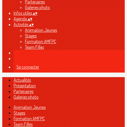
Partenaires
Galeries photo
Infos utiles
▴
▾
Agenda
▴
▾
Activités
▴
▾
Animation Jeunes
Stages
Formation AMFPC
Team Filles
Se connecter
Actualités
Présentation
Partenaires
Galeries photo
Animation Jeunes
Stages
Formation AMFPC
Team Filles