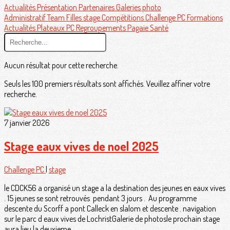
Actualités
Présentation
Partenaires
Galeries photo
Administratif
Team Filles
stage
Compétitions
Challenge PC
Formations
Actualités
Plateaux PC
Regroupements
Pagaie Santé
Aucun résultat pour cette recherche.
Seuls les 100 premiers résultats sont affichés. Veuillez affiner votre
recherche.
7 janvier 2026
Stage eaux vives de noel 2025
Challenge PC
|
stage
le CDCK56 a organisé un stage a la destination des jeunes en eaux vives
. 15 jeunes se sont retrouvés pendant 3 jours . Au programme
descente du Scorff a pont Calleck en slalom et descente . navigation
sur le parc d eaux vives de LochristGalerie de photosle prochain stage
aura lieu la deuxieme...