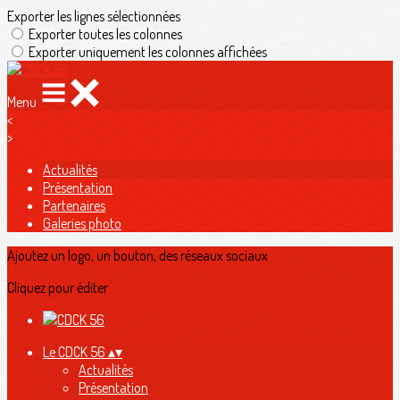
Exporter les lignes sélectionnées
Exporter toutes les colonnes
Exporter uniquement les colonnes affichées
Menu
<
>
Actualités
Présentation
Partenaires
Galeries photo
Ajoutez un logo, un bouton, des réseaux sociaux
Cliquez pour éditer
Le CDCK 56
▴
▾
Actualités
Présentation