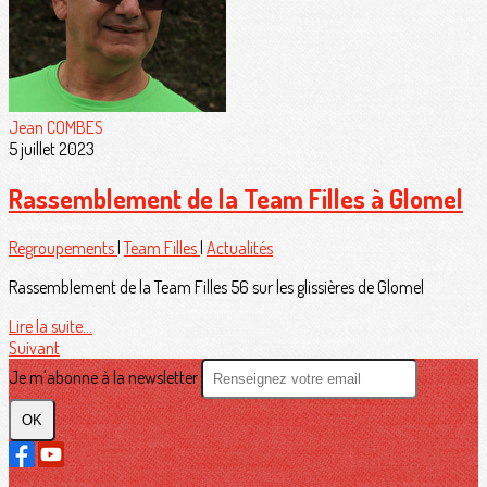
Jean COMBES
5 juillet 2023
Rassemblement de la Team Filles à Glomel
Regroupements
|
Team Filles
|
Actualités
Rassemblement de la Team Filles 56 sur les glissières de Glomel
Lire la suite...
Suivant
Je m'abonne à la newsletter
OK