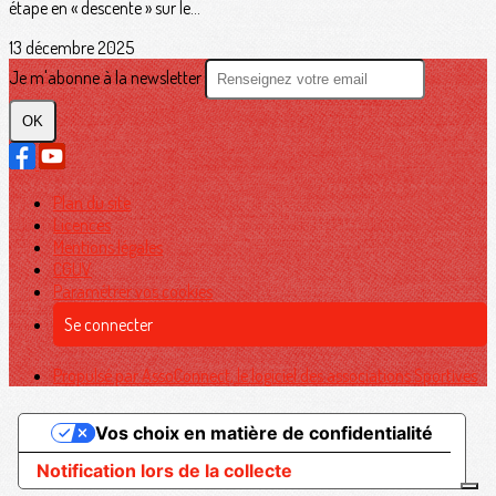
étape en « descente » sur le...
13 décembre 2025
Je m'abonne à la newsletter
OK
Plan du site
Licences
Mentions légales
CGUV
Paramétrer vos cookies
Se connecter
Propulsé par AssoConnect, le logiciel des associations Sportives
Vos choix en matière de confidentialité
Notification lors de la collecte