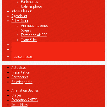
Partenaires
Galeries photo
Infos utiles
▴
▾
Agenda
▴
▾
Activités
▴
▾
Animation Jeunes
Stages
Formation AMFPC
Team Filles
Se connecter
Actualités
Présentation
Partenaires
Galeries photo
Animation Jeunes
Stages
Formation AMFPC
Team Filles