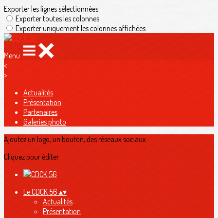
Exporter les lignes sélectionnées
Exporter toutes les colonnes
Exporter uniquement les colonnes affichées
Menu
<
>
Actualités
Présentation
Partenaires
Galeries photo
Ajoutez un logo, un bouton, des réseaux sociaux
Cliquez pour éditer
Le CDCK 56
▴
▾
Actualités
Présentation