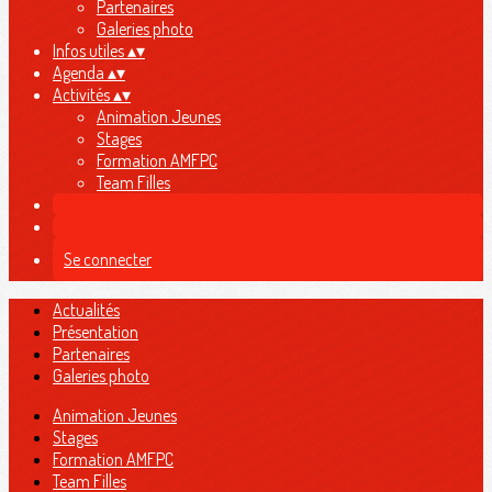
Partenaires
Galeries photo
Infos utiles
▴
▾
Agenda
▴
▾
Activités
▴
▾
Animation Jeunes
Stages
Formation AMFPC
Team Filles
Se connecter
Actualités
Présentation
Partenaires
Galeries photo
Animation Jeunes
Stages
Formation AMFPC
Team Filles