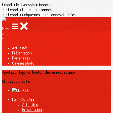
Exporter les lignes sélectionnées
Exporter toutes les colonnes
Exporter uniquement les colonnes affichées
Menu
<
>
Actualités
Présentation
Partenaires
Galeries photo
Ajoutez un logo, un bouton, des réseaux sociaux
Cliquez pour éditer
Le CDCK 56
▴
▾
Actualités
Présentation