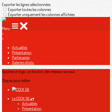
Exporter les lignes sélectionnées
Exporter toutes les colonnes
Exporter uniquement les colonnes affichées
Menu
<
>
Actualités
Présentation
Partenaires
Galeries photo
Ajoutez un logo, un bouton, des réseaux sociaux
Cliquez pour éditer
Le CDCK 56
▴
▾
Actualités
Présentation