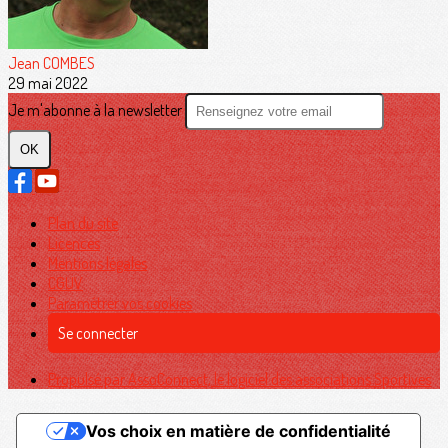
Jean COMBES
29 mai 2022
Je m'abonne à la newsletter
OK
Plan du site
Licences
Mentions légales
CGUV
Paramétrer vos cookies
Se connecter
Propulsé par AssoConnect, le logiciel des associations Sportives
Vos choix en matière de confidentialité