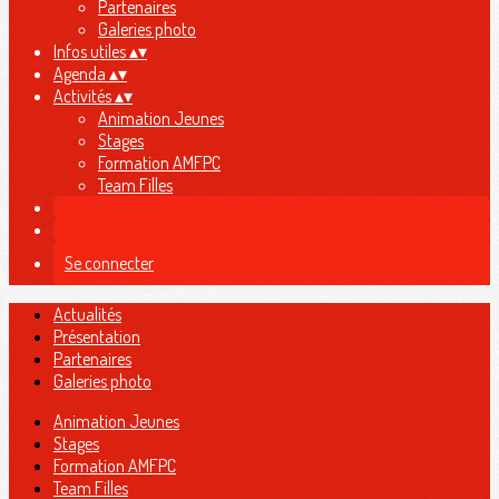
Partenaires
Galeries photo
Infos utiles
▴
▾
Agenda
▴
▾
Activités
▴
▾
Animation Jeunes
Stages
Formation AMFPC
Team Filles
Se connecter
Actualités
Présentation
Partenaires
Galeries photo
Animation Jeunes
Stages
Formation AMFPC
Team Filles