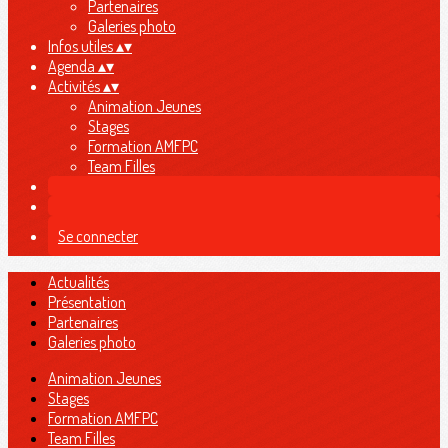
Partenaires
Galeries photo
Infos utiles
▴
▾
Agenda
▴
▾
Activités
▴
▾
Animation Jeunes
Stages
Formation AMFPC
Team Filles
Se connecter
Actualités
Présentation
Partenaires
Galeries photo
Animation Jeunes
Stages
Formation AMFPC
Team Filles