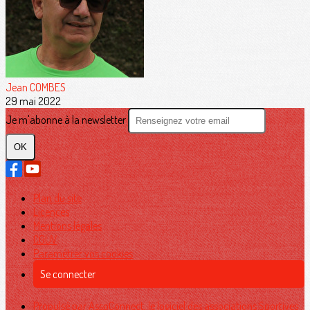
Jean COMBES
29 mai 2022
Je m'abonne à la newsletter
OK
Plan du site
Licences
Mentions légales
CGUV
Paramétrer vos cookies
Se connecter
Propulsé par AssoConnect, le logiciel des associations Sportives