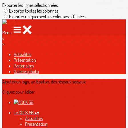
Exporter les lignes sélectionnées
Exporter toutes les colonnes
Exporter uniquement les colonnes affichées
Menu
<
>
Actualités
Présentation
Partenaires
Galeries photo
Ajoutez un logo, un bouton, des réseaux sociaux
Cliquez pour éditer
Le CDCK 56
▴
▾
Actualités
Présentation