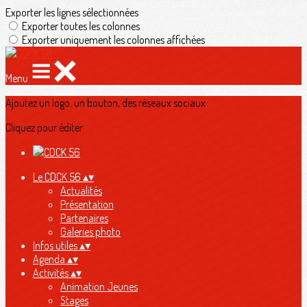
Exporter les lignes sélectionnées
Exporter toutes les colonnes
Exporter uniquement les colonnes affichées
Menu
Ajoutez un logo, un bouton, des réseaux sociaux
Cliquez pour éditer
Le CDCK 56
▴
▾
Actualités
Présentation
Partenaires
Galeries photo
Infos utiles
▴
▾
Agenda
▴
▾
Activités
▴
▾
Animation Jeunes
Stages