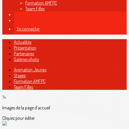
Formation AMFPC
Team Filles
Se connecter
Actualités
Présentation
Partenaires
Galeries photo
Animation Jeunes
Stages
Formation AMFPC
Team Filles
?>
Images de la page d'accueil
Cliquez pour éditer