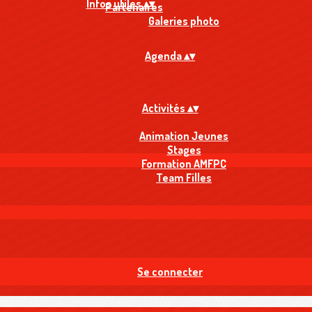
Infos utiles
▴
▾
Partenaires
Galeries photo
Agenda
▴
▾
Activités
▴
▾
Animation Jeunes
Stages
Formation AMFPC
Team Filles
Se connecter