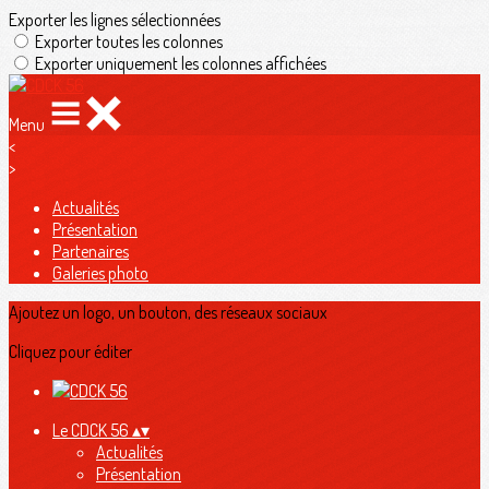
Exporter les lignes sélectionnées
Exporter toutes les colonnes
Exporter uniquement les colonnes affichées
Menu
<
>
Actualités
Présentation
Partenaires
Galeries photo
Ajoutez un logo, un bouton, des réseaux sociaux
Cliquez pour éditer
Le CDCK 56
▴
▾
Actualités
Présentation