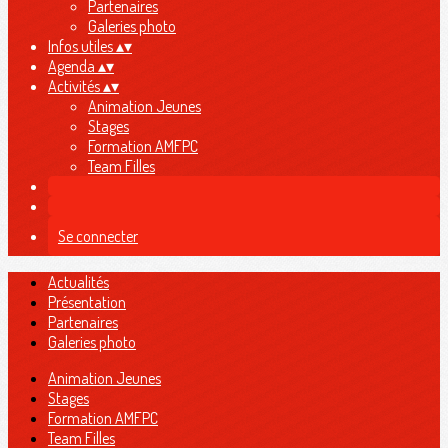
Partenaires
Galeries photo
Infos utiles
▴
▾
Agenda
▴
▾
Activités
▴
▾
Animation Jeunes
Stages
Formation AMFPC
Team Filles
Se connecter
Actualités
Présentation
Partenaires
Galeries photo
Animation Jeunes
Stages
Formation AMFPC
Team Filles