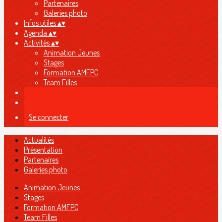
Partenaires
Galeries photo
Infos utiles
▴
▾
Agenda
▴
▾
Activités
▴
▾
Animation Jeunes
Stages
Formation AMFPC
Team Filles
Se connecter
Actualités
Présentation
Partenaires
Galeries photo
Animation Jeunes
Stages
Formation AMFPC
Team Filles