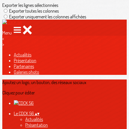
Exporter les lignes sélectionnées
Exporter toutes les colonnes
Exporter uniquement les colonnes affichées
Menu
<
>
Actualités
Présentation
Partenaires
Galeries photo
Ajoutez un logo, un bouton, des réseaux sociaux
Cliquez pour éditer
Le CDCK 56
▴
▾
Actualités
Présentation