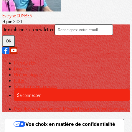
Evelyne COMBES
9 juin 2021
Je m'abonne à la newsletter
OK
Plan du site
Licences
Mentions légales
CGUV
Paramétrer vos cookies
Se connecter
Propulsé par AssoConnect, le logiciel des associations Sportives
Vos choix en matière de confidentialité