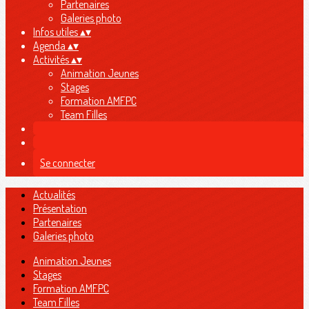
Partenaires
Galeries photo
Infos utiles
▴
▾
Agenda
▴
▾
Activités
▴
▾
Animation Jeunes
Stages
Formation AMFPC
Team Filles
Se connecter
Actualités
Présentation
Partenaires
Galeries photo
Animation Jeunes
Stages
Formation AMFPC
Team Filles