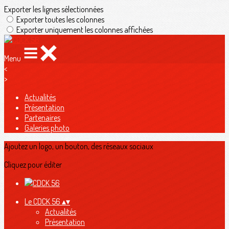
Exporter les lignes sélectionnées
Exporter toutes les colonnes
Exporter uniquement les colonnes affichées
Menu
<
>
Actualités
Présentation
Partenaires
Galeries photo
Ajoutez un logo, un bouton, des réseaux sociaux
Cliquez pour éditer
Le CDCK 56
▴
▾
Actualités
Présentation