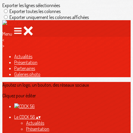
Exporter les lignes sélectionnées
Exporter toutes les colonnes
Exporter uniquement les colonnes affichées
Menu
<
>
Actualités
Présentation
Partenaires
Galeries photo
Ajoutez un logo, un bouton, des réseaux sociaux
Cliquez pour éditer
Le CDCK 56
▴
▾
Actualités
Présentation