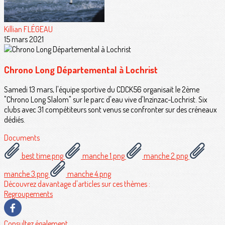
Killian FLÉGEAU
15 mars 2021
Chrono Long Départemental à Lochrist
Samedi 13 mars, l'équipe sportive du CDCK56 organisait le 2ème
"Chrono Long Slalom" sur le parc d'eau vive d'Inzinzac-Lochrist. Six
clubs avec 31 compétiteurs sont venus se confronter sur des créneaux
dédiés.
Documents
best time.png
manche 1.png
manche 2.png
manche 3.png
manche 4.png
Découvrez davantage d'articles sur ces thèmes :
Regroupements
Consultez également