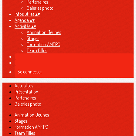
Partenaires
Galeries photo
Infos utiles
▴
▾
Agenda
▴
▾
Activités
▴
▾
Animation Jeunes
Stages
Formation AMFPC
Team Filles
Se connecter
Actualités
Présentation
Partenaires
Galeries photo
Animation Jeunes
Stages
Formation AMFPC
Team Filles