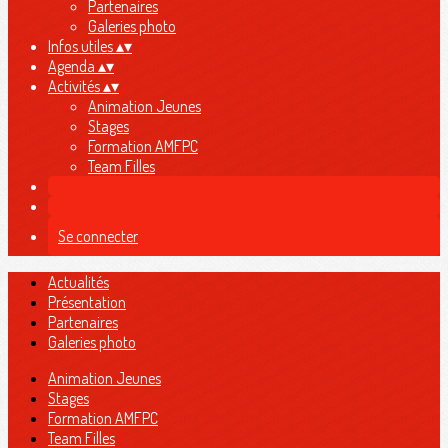
Partenaires
Galeries photo
Infos utiles
▴
▾
Agenda
▴
▾
Activités
▴
▾
Animation Jeunes
Stages
Formation AMFPC
Team Filles
Se connecter
Actualités
Présentation
Partenaires
Galeries photo
Animation Jeunes
Stages
Formation AMFPC
Team Filles