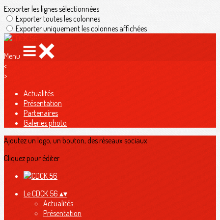
Exporter les lignes sélectionnées
Exporter toutes les colonnes
Exporter uniquement les colonnes affichées
Menu
<
>
Actualités
Présentation
Partenaires
Galeries photo
Ajoutez un logo, un bouton, des réseaux sociaux
Cliquez pour éditer
Le CDCK 56
▴
▾
Actualités
Présentation