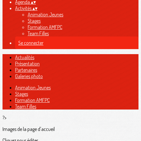
Agenda
▴
▾
Activités
▴
▾
Animation Jeunes
Stages
Formation AMFPC
Team Filles
Se connecter
Actualités
Présentation
Partenaires
Galeries photo
Animation Jeunes
Stages
Formation AMFPC
Team Filles
?>
Images de la page d'accueil
Cliquez pour éditer