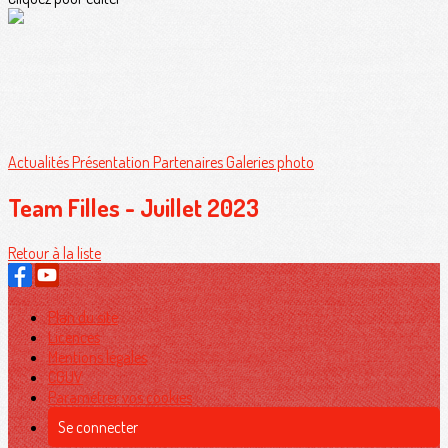
Actualités
Présentation
Partenaires
Galeries photo
Team Filles - Juillet 2023
Retour à la liste
Plan du site
Licences
Mentions légales
CGUV
Paramétrer vos cookies
Se connecter