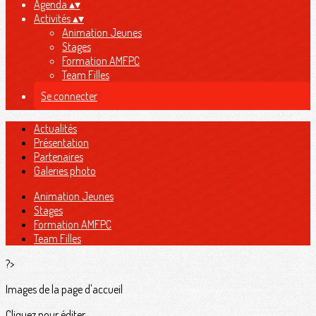
Agenda
▴
▾
Activités
▴
▾
Animation Jeunes
Stages
Formation AMFPC
Team Filles
Se connecter
Actualités
Présentation
Partenaires
Galeries photo
Animation Jeunes
Stages
Formation AMFPC
Team Filles
?>
Images de la page d'accueil
Cliquez pour éditer