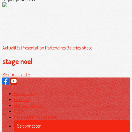
Actualités
Présentation
Partenaires
Galeries photo
stage noel
Retour à la liste
Plan du site
Licences
Mentions légales
CGUV
Paramétrer vos cookies
Se connecter