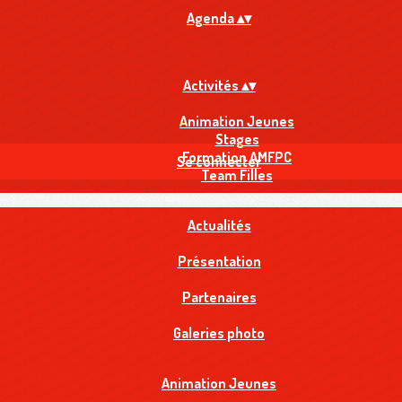
Agenda
▴
▾
Activités
▴
▾
Animation Jeunes
Stages
Formation AMFPC
Se connecter
Team Filles
Actualités
Présentation
Partenaires
Galeries photo
Animation Jeunes