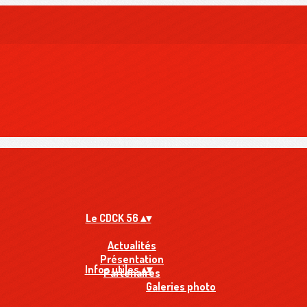
Le CDCK 56
▴
▾
Actualités
Présentation
Infos utiles
▴
▾
Partenaires
Galeries photo