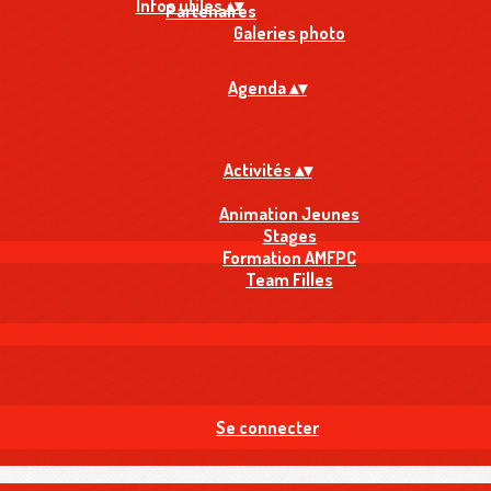
Infos utiles
▴
▾
Partenaires
Galeries photo
Agenda
▴
▾
Activités
▴
▾
Animation Jeunes
Stages
Formation AMFPC
Team Filles
Se connecter